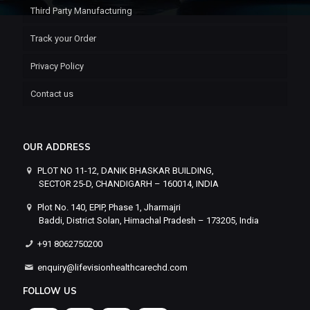
Third Party Manufacturing
Track your Order
Privacy Policy
Contact us
OUR ADDRESS
PLOT NO 11-12, DANIK BHASKAR BUILDING,
SECTOR 25-D, CHANDIGARH – 160014, INDIA
Plot No. 140, EPIP, Phase 1, Jharmajri
Baddi, District Solan, Himachal Pradesh – 173205, India
+91 8062750200
enquiry@lifevisionhealthcarechd.com
FOLLOW US