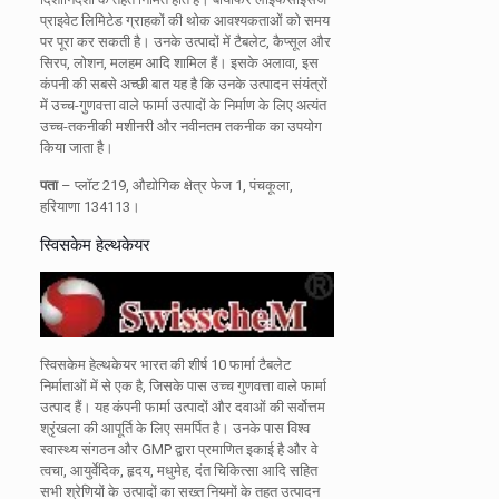
प्राइवेट लिमिटेड ग्राहकों की थोक आवश्यकताओं को समय
पर पूरा कर सकती है। उनके उत्पादों में टैबलेट, कैप्सूल और
सिरप, लोशन, मलहम आदि शामिल हैं। इसके अलावा, इस
कंपनी की सबसे अच्छी बात यह है कि उनके उत्पादन संयंत्रों
में उच्च-गुणवत्ता वाले फार्मा उत्पादों के निर्माण के लिए अत्यंत
उच्च-तकनीकी मशीनरी और नवीनतम तकनीक का उपयोग
किया जाता है।
पता
– प्लॉट 219, औद्योगिक क्षेत्र फेज 1, पंचकूला,
हरियाणा 134113।
स्विसकेम हेल्थकेयर
स्विसकेम हेल्थकेयर भारत की शीर्ष 10 फार्मा टैबलेट
निर्माताओं में से एक है, जिसके पास उच्च गुणवत्ता वाले फार्मा
उत्पाद हैं। यह कंपनी फार्मा उत्पादों और दवाओं की सर्वोत्तम
श्रृंखला की आपूर्ति के लिए समर्पित है। उनके पास विश्व
स्वास्थ्य संगठन और GMP द्वारा प्रमाणित इकाई है और वे
त्वचा, आयुर्वेदिक, हृदय, मधुमेह, दंत चिकित्सा आदि सहित
सभी श्रेणियों के उत्पादों का सख्त नियमों के तहत उत्पादन