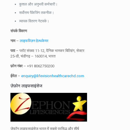
कुशल और अनुभवी कर्मचारी।
सर्वोत्तम पैकेजिंग तकनीक।
व्यापक वितरण नेटवर्क।
संपर्क विवरण
नाम
–
लाइफविज़न हेल्थकेयर
पता
– प्लॉट संख्या 11-12, दैनिक भास्कर बिल्डिंग, सेक्टर
25-डी, चंडीगढ़ – 160014, भारत
फ़ोन नंबर
– +91 8062750200
ईमेल
–
enquiry@lifevisionhealthcarechd.com
ज़ेफ़ोन लाइफसाइंसेज
ज़ेफॉन लाइफसाइंसेज भारत में सबसे प्रसिद्ध और शीर्ष