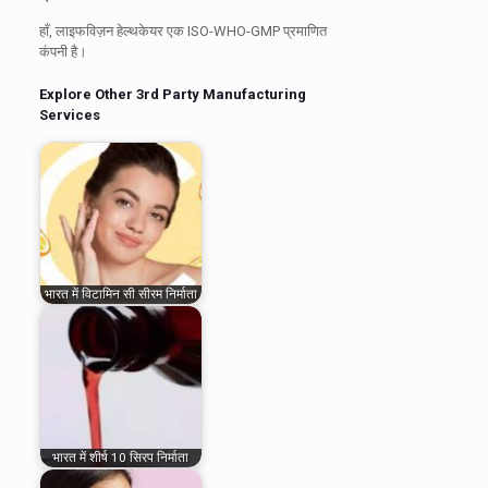
हाँ, लाइफविज़न हेल्थकेयर एक ISO-WHO-GMP प्रमाणित
कंपनी है।
Explore Other 3rd Party Manufacturing
Services
भारत में विटामिन सी सीरम निर्माता
भारत में शीर्ष 10 सिरप निर्माता