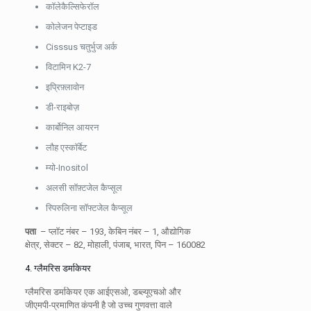
कॉलेकैल्सिफेरॉल
कोलेजन पेप्टाइड
Cisssus चतुर्भुज अर्क
विटामिन K2-7
इप्रिफ़्लावोन
डी-राइबोज़
कार्बोनिल आयरन
लौह एस्कॉर्बेट
म्यो-Inositol
अलसी सॉफ़्टजेल कैप्सूल
स्पिरुलिना सॉफ्टजेल कैप्सूल
पता
– प्लॉट नंबर – 193, केबिन नंबर – 1, औद्योगिक
क्षेत्र, सेक्टर – 82, मोहाली, पंजाब, भारत, पिन – 160082
4. ग्लैमरिस डर्माकेयर
ग्लैमरिस डर्माकेयर एक आईएसओ, डब्ल्यूएचओ और
जीएमपी-प्रमाणित कंपनी है जो उच्च गुणवत्ता वाले