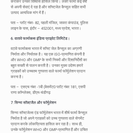
कराकर उनका विश्वास हासिल किया। लकी फार्मा कई वर्षों
से अपनी सेवाएं दे रहा है और सॉफ्टजेल कैप्सूल सहित सभी
उत्पाद अत्यधिक मांग में हैं।
पता –
प्लॉट नंबर- 82, पहली मंजिल, जावरा कंपाउंड, पुलिस
लाइन के पास, इंदौर – 452001, मध्य प्रदेश, भारत।
6. वातावे फार्माक्ल्स इंडिया प्राइवेट लिमिटेड।
वटावे फार्माक्ल्स भारत में सॉफ्ट जेल कैप्सूल का अग्रणी
निर्माता और निर्यातक है। यह एक ISO-प्रमाणित कंपनी है
और WHO और GMP के सभी नियमों और दिशानिर्देशों का
बहुत सख्ती से पालन करती है। उनका मुख्य उद्देश्य हमारे
ग्राहकों को उच्चतम गुणवत्ता वाले फार्मा फॉर्मूलेशन प्रदान
करना है।
पता –
एसएच नंबर -1बी (बेसमेंट0 प्लॉट नंबर 181, एसपी
राणा कॉम्प्लेक्स, डीएम-चंडीगढ़
7. सिग्मा सॉफ़्टजैल और फॉर्मूलेशन
सिग्मा सॉफ्टजेल्स एंड फॉर्मूलेशन भारत में शीर्ष फार्मा कैप्सूल
निर्माता है जो अपने ग्राहकों को उच्च गुणवत्ता वाले सेगमेंट
प्रदान करके लोकप्रियता हासिल कर रहा है। साथ ही,
उनके फॉर्मूलेशन WHO और GMP-प्रमाणित हैं और उचित