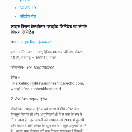
COVID-19
अद्वितीय मोल
लाइफ विज़न हेल्थकेयर प्राइवेट लिमिटेड का संपर्क
विवरण लिमिटेड
नाम –
लाइफ विज़न हेल्थकेयर
पता-
प्लॉट नंबर 11-12, दैनिक भास्कर बिल्डिंग, सेक्टर
25-डी, चंडीगढ़ – 160014, भारत
फोन नंबर-
+91 8062750200
ईमेल –
Marketing7@lifevisionhealthcarechd.com,
web@lifevisionhealthcarechd
2. सैफनिक्स लाइफसाइंसेज
सैफनिक्स लाइफसाइंसेज को भारत में शीर्ष सॉफ्ट जेल
कैप्सूल निर्माताओं और आपूर्तिकर्ताओं में से एक के रूप में
गिना जाता है। इस कंपनी की स्थापना वर्ष 2008 में हुई थी
और यह हार्ड और सॉफ्ट कैप्सूल बनाने में बहुत अनुभवी कंपनी
है। उनके पास कैप्सूल की एक विस्तृत श्रृंखला है जिसमें