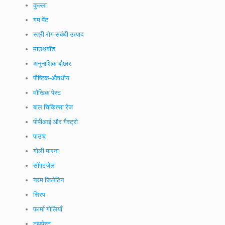
कुल्ला
गम पेंट
स्त्री रोग संबंधी उत्पाद
माउथवॉश
अनुनाशिक बौछार
पौष्टिक-औषधीय
मौखिक पेस्ट
बाल चिकित्सा रेंज
पीपीआई और गैस्ट्रो
पाउच
गोली मारना
सॉफ़्टजेल
नरम जिलेटिन
सिरप
फार्मा गोलियाँ
टूथपेस्ट