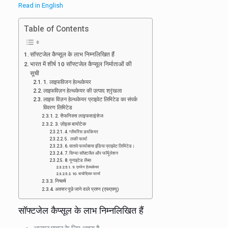
Read in English
Table of Contents
सॉफ्टजेल कैप्सूल के लाभ निम्नलिखित हैं
भारत में शीर्ष 10 सॉफ्टजेल कैप्सूल निर्माताओं की
सूची
1. लाइफविजन हेल्थकेयर
लाइफविज़न हेल्थकेयर की उत्पाद श्रृंखला
लाइफ विज़न हेल्थकेयर प्राइवेट लिमिटेड का संपर्क
विवरण लिमिटेड
2. सैफनिक्स लाइफसाइंसेज
3. ज़ोइक बायोटेक
4. ग्लैमरिस डर्माकेयर
5. लकी फार्मा
6. वातावे फार्माक्ल्स इंडिया प्राइवेट लिमिटेड।
7. सिग्मा सॉफ़्टजैल और फॉर्मूलेशन
8. यूनाइटेड लैब्स
9. एल्जेन हेल्थकेयर
10. बायोब्रिक फार्मा
निष्कर्ष
अक्सर पूछे जाने वाले प्रश्न (एफएक्यू)
सॉफ्टजेल कैप्सूल के लाभ निम्नलिखित हैं